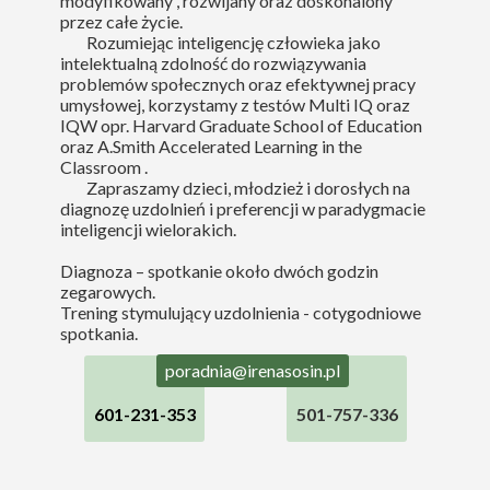
modyfikowany , rozwijany oraz doskonalony
przez całe życie.
Rozumiejąc inteligencję człowieka jako
intelektualną zdolność do rozwiązywania
problemów społecznych oraz efektywnej pracy
umysłowej, korzystamy z testów Multi IQ oraz
IQW opr. Harvard Graduate School of Education
oraz A.Smith Accelerated Learning in the
Classroom .
Zapraszamy dzieci, młodzież i dorosłych na
diagnozę uzdolnień i preferencji w paradygmacie
inteligencji wielorakich.
Diagnoza – spotkanie około dwóch godzin
zegarowych.
Trening stymulujący uzdolnienia - cotygodniowe
spotkania.
poradnia@irenasosin.pl
601-231-353
501-757-336