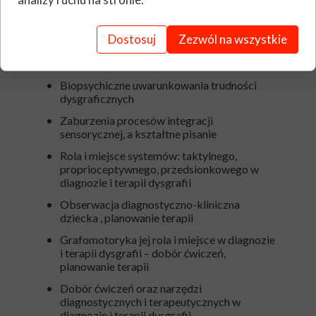
(diagnoza i terapia) DLD/DSM - 5
Ramowy program:
Dostosuj
Zezwól na wszystkie
Warsztat Terapeuty Ręki w zakresie
diagnozy i terapii dysgrafii
Biopsychiczne uwarunkowania trudności
dysgraficznych
Zaburzenia procesów integracji
sensorycznej, a kształtne pisanie
Rola i miejsce systemów: taktylnego,
proprioceptywnego, przedsionkowego w
diagnozie i terapii dysgrafii
Obserwacja diagnostyczno-kliniczna
dziecka , planowanie terapii
Grafomotoryka jej rola i miejsce w diagnozie
i terapii dysgrafii – dobór ćwiczeń,
planowanie terapii
Dobór ćwiczeń oraz narzędzi
diagnostycznych i terapeutycznych w
diagnozie i terapii dysgrafii