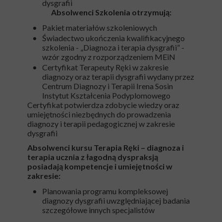
dysgrafii
Absolwenci Szkolenia otrzymują:
Pakiet materiałów szkoleniowych
Świadectwo ukończenia kwalifikacyjnego
szkolenia - „Diagnoza i terapia dysgrafii” -
wzór zgodny z rozporządzeniem MEiN
Certyfikat Terapeuty Ręki w zakresie
diagnozy oraz terapii dysgrafii wydany przez
Centrum Diagnozy i Terapii Irena Sosin
Instytut Kształcenia Podyplomowego
Certyfikat potwierdza zdobycie wiedzy oraz
umiejętności niezbędnych do prowadzenia
diagnozy i terapii pedagogicznej w zakresie
dysgrafii
Absolwenci kursu Terapia Ręki – diagnoza i
terapia ucznia z łagodną dyspraksją
posiadają kompetencje i umiejętności w
zakresie:
Planowania programu kompleksowej
diagnozy dysgrafii uwzględniającej badania
szczegółowe innych specjalistów