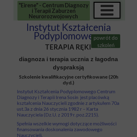
"Eirene" - Centrum Diagnozy
i Terapii Zaburzeń
Neurorozwojowych
Instytut Kształcenia
Podyplomowego
powrót do
szkoleń
TERAPIA RĘKI
diagnoza i terapia ucznia z łagodna
dyspraksją
Szkolenie kwalifikacyjne certyfikowane (20h
dyd.)
Instytut Kształcenia Podyplomowego Centrum
Diagnozy i Terapii Irena Sosin jest placówką
kształcenia Nauczycieli zgodnie z artykułem 70a
ust.3a z dnia 26 stycznia 1982 r – Karta
Nauczyciela (Dz.U. z 2019 r. poz.2215).
Spełnia wszelkie wymogi dotyczące możliwości
finansowania doskonalenia zawodowego
Nauczycieli.